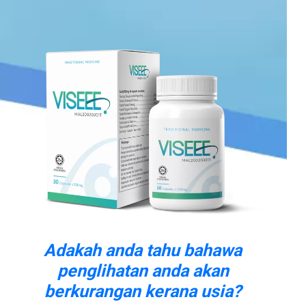
Adakah anda tahu bahawa
penglihatan anda akan
berkurangan kerana usia?