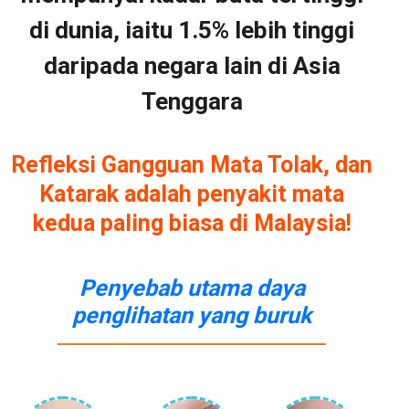
di dunia, iaitu 1.5% lebih tinggi
daripada negara lain di Asia
Tenggara
Refleksi Gangguan Mata Tolak, dan
Katarak adalah penyakit mata
kedua paling biasa di Malaysia!
Penyebab utama daya
penglihatan yang buruk