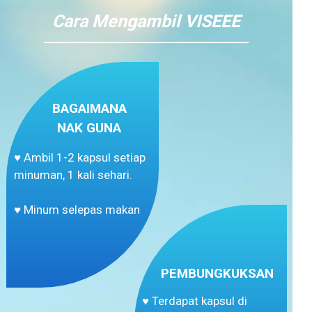
Cara Mengambil VISEEE
BAGAIMANA
NAK GUNA
♥ Ambil 1-2 kapsul setiap
minuman, 1 kali sehari.
♥ Minum selepas makan
PEMBUNGKUKSAN
♥️ Terdapat kapsul di