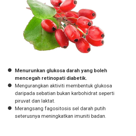
Menurunkan glukosa darah yang boleh
mencegah retinopati diabetik.
Mengurangkan aktiviti membentuk glukosa
daripada sebatian bukan karbohidrat seperti
piruvat dan laktat.
Merangsang fagositosis sel darah putih
seterusnya meningkatkan imuniti badan.