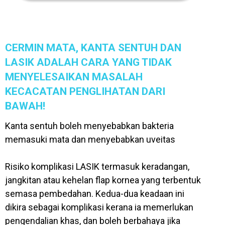
CERMIN MATA, KANTA SENTUH DAN
LASIK ADALAH CARA YANG TIDAK
MENYELESAIKAN MASALAH
KECACATAN PENGLIHATAN DARI
BAWAH!
Kanta sentuh boleh menyebabkan bakteria
memasuki mata dan menyebabkan uveitas
Risiko komplikasi LASIK termasuk keradangan,
jangkitan atau kehelan flap kornea yang terbentuk
semasa pembedahan. Kedua-dua keadaan ini
dikira sebagai komplikasi kerana ia memerlukan
pengendalian khas, dan boleh berbahaya jika