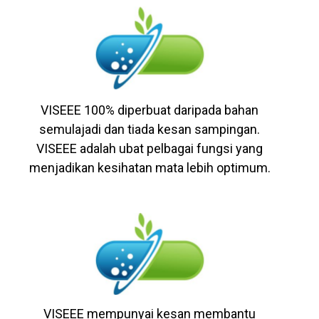
VISEEE 100% diperbuat daripada bahan
semulajadi dan tiada kesan sampingan.
VISEEE adalah ubat pelbagai fungsi yang
menjadikan kesihatan mata lebih optimum.
VISEEE mempunyai kesan membantu